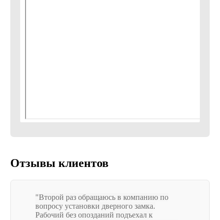
For privacy reasons YouTube needs your permission to be load
I Accept
Отзывы клиентов
Второй раз обращаюсь в компанию по
вопросу установки дверного замка.
Рабочий без опозданий подъехал к