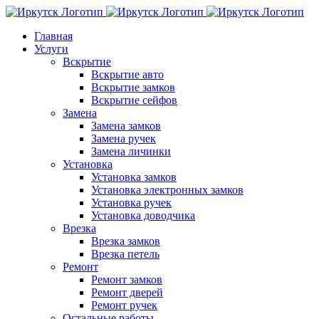
Skip
to
Главная
content
Услуги
Вскрытие
Вскрытие авто
Вскрытие замков
Вскрытие сейфов
Замена
Замена замков
Замена ручек
Замена личинки
Установка
Установка замков
Установка электронных замков
Установка ручек
Установка доводчика
Врезка
Врезка замков
Врезка петель
Ремонт
Ремонт замков
Ремонт дверей
Ремонт ручек
Остальные работы