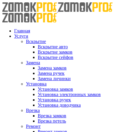
Skip
to
content
Главная
Услуги
Вскрытие
Вскрытие авто
Вскрытие замков
Вскрытие сейфов
Замена
Замена замков
Замена ручек
Замена личинки
Установка
Установка замков
Установка электронных замков
Установка ручек
Установка доводчика
Врезка
Врезка замков
Врезка петель
Ремонт
Ремонт замков